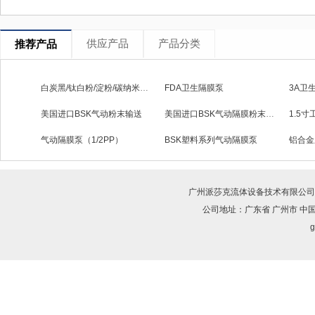
供应产品
产品分类
推荐产品
白炭黑/钛白粉/淀粉/碳纳米管粉体隔膜泵
FDA卫生隔膜泵
3A卫
美国进口BSK气动粉末输送
美国进口BSK气动隔膜粉末输送泵
1.5
气动隔膜泵（1/2PP）
BSK塑料系列气动隔膜泵
铝合金
广州派莎克流体设备技术有限公司
公司地址：广东省 广州市 中
g