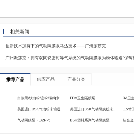
相关新闻
创新技术加持下的气动隔膜泵马达技术——广州派莎克
广州派莎克：拥有双陶瓷密封导气系统的气动隔膜泵为粉体输送“保驾
供应产品
产品分类
推荐产品
白炭黑/钛白粉/淀粉/碳纳米管粉体隔膜泵
FDA卫生隔膜泵
3A卫
美国进口BSK气动粉末输送
美国进口BSK气动隔膜粉末输送泵
1.5
气动隔膜泵（1/2PP）
BSK塑料系列气动隔膜泵
铝合金