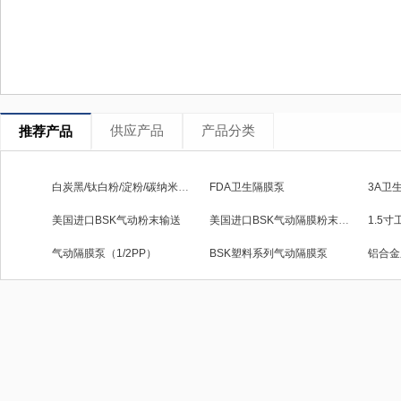
供应产品
产品分类
推荐产品
白炭黑/钛白粉/淀粉/碳纳米管粉体隔膜泵
FDA卫生隔膜泵
3A卫
美国进口BSK气动粉末输送
美国进口BSK气动隔膜粉末输送泵
1.5
气动隔膜泵（1/2PP）
BSK塑料系列气动隔膜泵
铝合金