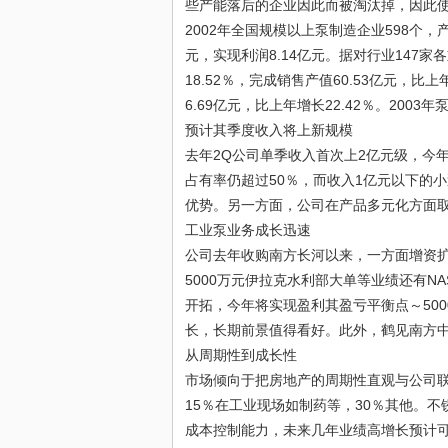
些产能落后的企业因此而被淘汰掉，因此
2002年全国规模以上泵制造企业598个，产量
元，实现利润8.14亿元。据对行业147家
18.52％，完成销售产值60.53亿元，比
6.69亿元，比上年增长22.42％。2003
预计其季度收入将上新规模
去年2Q公司单季收入首次上2亿元级，今年
占有率仍超过50％，而收入1亿元以下的
优势。另一方面，公司在产品多元化方面
工业泵业务成长迅速
公司去年收购南方长河以来，一方面增资
5000万元伊拉克水利部大单等业绩还有
开拓，今年将实现盈利其盈亏平衡点～500
长，长期前景值得看好。此外，鹤见南方
从周期性到成长性
市场倾向于把房地产的周期性直观与公司联
15％在工业现场如制药等，30％其他。
成本控制能力，未来几年业绩高增长预计