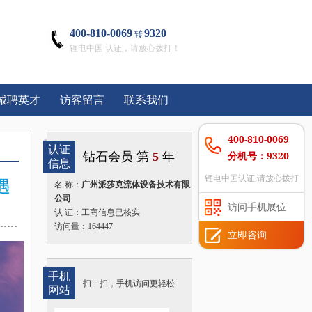
400-810-0069
9320
转
锂电中国 认证，请放心拨打！
诚聘英才
访客留言
联系我们
400-810-0069
认证
分机号：9320
钻石会员 第
5
年
信息
锂电中国认证,请放心拨打
遇
名 称：
广州派莎克流体设备技术有限
公司
访问手机展位
认 证：工商信息已核实
访问量：164447
立即咨询
手机
扫一扫，手机访问更轻松
网站