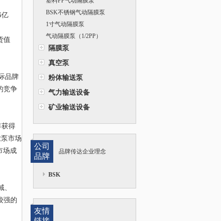
塑料PP气动隔膜泵
（BSKA25PP）
BSK不锈钢气动隔膜泵
6亿
1寸气动隔膜泵
气动隔膜泵（1/2PP）
货值
隔膜泵
真空泵
际品牌
粉体输送泵
的竞争
气力输送设备
矿业输送设备
年获得
业泵市场
公司
市场成
品牌传达企业理念
品牌
BSK
域、
较强的
友情
链接