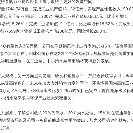
使得泵阀行业得以轻装上阵，取得了更好的发展空间。
1744.74万台，完成工业总产值161.62亿元，实现产品销售收入150.8
各重点骨干企业的统计，2002年完成工业总产值60.53亿元，比上年增长
上年增长15.26％；完成工业增加值19.1亿元，比上年增长18.62％；完成出
年泵行业699家企业完成工业总产值208亿元，同比增长26.8％。
4Q有望跨入3亿元级。公司在不锈钢泵市场占有率为13-15％，该市场国
小泵企大量存在，因此公司存在这2方面的替代潜力，规模效应是公司重要
取得明显进展，在工业泵、中小污水泵等市场将获得新的发展。
扩大规模，另一方面提高管理、研发和销售水平，产品逐步获得认可，今
NASA等高端客户。未来在加大海外销售力度的同时，还将增强国内高端工
0万元／A.此外，公司海水淡化泵1.25万吨项目已完成，将伴随海水淡化
中小污水泵需求与环保产业壮大紧密相关。
系起来，了解公司收入20％为供水、20％为水处理、15％用在暖通等领
不锈钢泵市场以及公司业务目前的成长性更为突出，加之公司稳健的财务、
可持续。