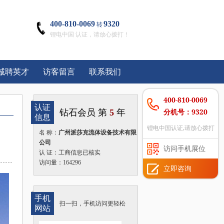
400-810-0069
9320
转
锂电中国 认证，请放心拨打！
诚聘英才
访客留言
联系我们
400-810-0069
认证
分机号：9320
钻石会员 第
5
年
信息
锂电中国认证,请放心拨打
名 称：
广州派莎克流体设备技术有限
公司
访问手机展位
认 证：工商信息已核实
访问量：164296
立即咨询
手机
扫一扫，手机访问更轻松
网站